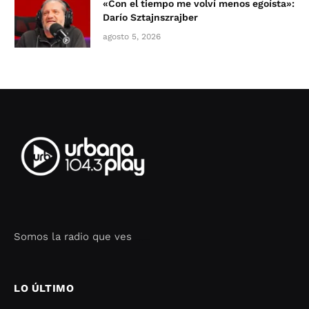
«Con el tiempo me volví menos egoísta»:
Darío Sztajnszrajber
agosto 5, 2026
Somos la radio que ves
Seo Google Maps
COFIPOT.COM
LO ÚLTIMO