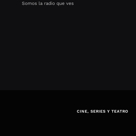
Somos la radio que ves
Seo Google Maps
COFIPOT.COM
CINE, SERIES Y TEATRO