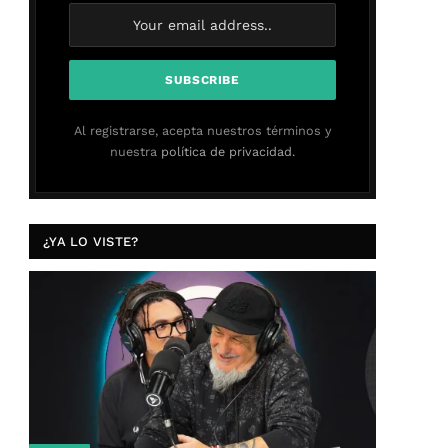
Al registrarse, acepta nuestros términos y
nuestra
política de privacidad.
¿YA LO VISTE?