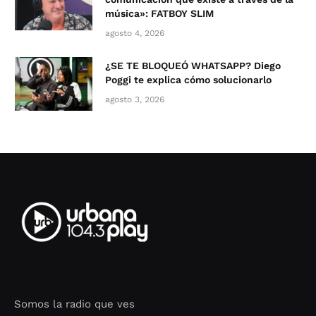
música»: FATBOY SLIM
agosto 4, 2026
¿SE TE BLOQUEÓ WHATSAPP? Diego
Poggi te explica cómo solucionarlo
agosto 3, 2026
Somos la radio que ves
Seo Google Maps
COFIPOT.COM