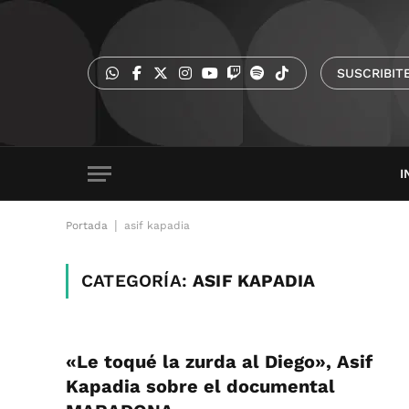
SUSCRIBIT
I
|
Portada
asif kapadia
CATEGORÍA:
ASIF KAPADIA
«Le toqué la zurda al Diego», Asif
Kapadia sobre el documental