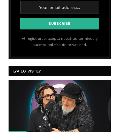
Al registrarse, acepta nuestros términos y
nuestra
política de privacidad.
¿YA LO VISTE?