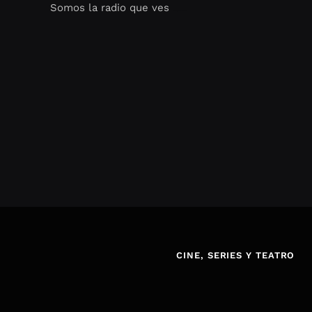
Somos la radio que ves
Seo Google Maps
COFIPOT.COM
CINE, SERIES Y TEATRO