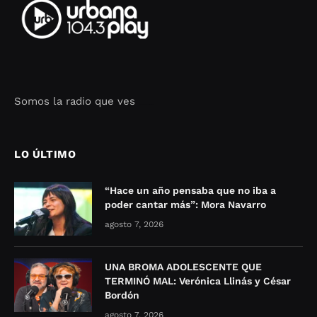
Somos la radio que ves
Seo Google Maps
COFIPOT.COM
LO ÚLTIMO
“Hace un año pensaba que no iba a
poder cantar más”: Mora Navarro
agosto 7, 2026
UNA BROMA ADOLESCENTE QUE
TERMINÓ MAL: Verónica Llinás y César
Bordón
agosto 7, 2026