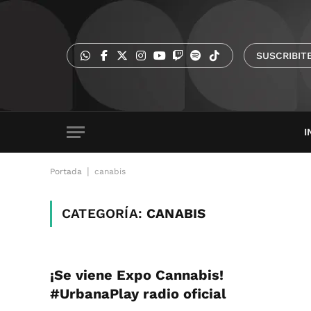
SUSCRIBIT
I
|
Portada
canabis
CATEGORÍA:
CANABIS
¡Se viene Expo Cannabis!
#UrbanaPlay radio oficial