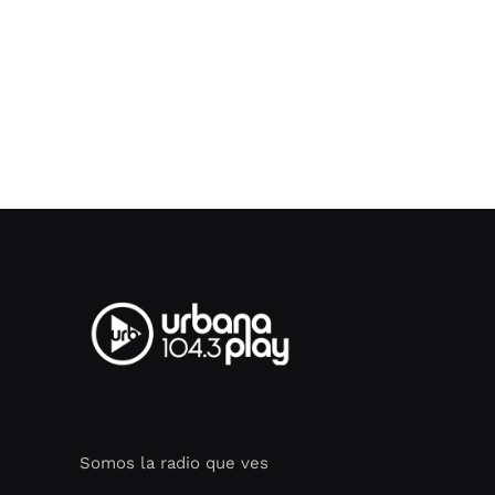
Somos la radio que ves
Seo Google Maps
COFIPOT.COM