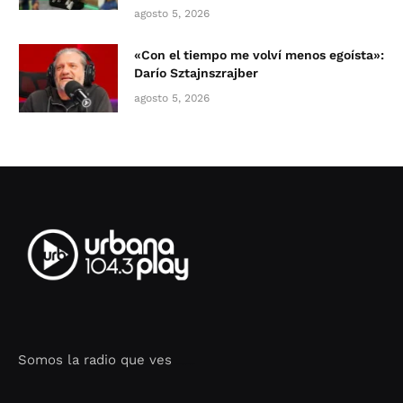
agosto 5, 2026
«Con el tiempo me volví menos egoísta»:
Darío Sztajnszrajber
agosto 5, 2026
Somos la radio que ves
Seo Google Maps
COFIPOT.COM