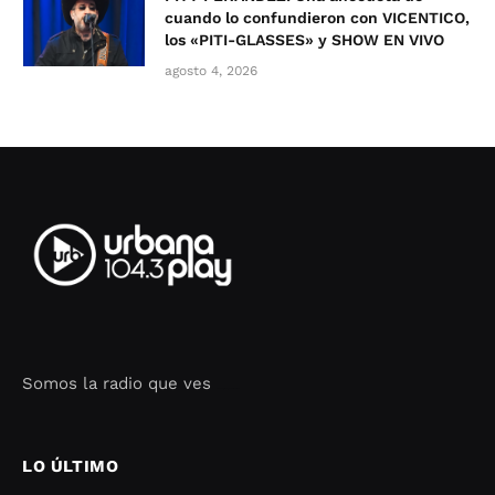
cuando lo confundieron con VICENTICO,
los «PITI-GLASSES» y SHOW EN VIVO
agosto 4, 2026
Somos la radio que ves
Seo Google Maps
COFIPOT.COM
LO ÚLTIMO