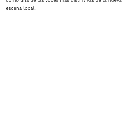
como una de las voces más distintivas de la nueva
escena local.