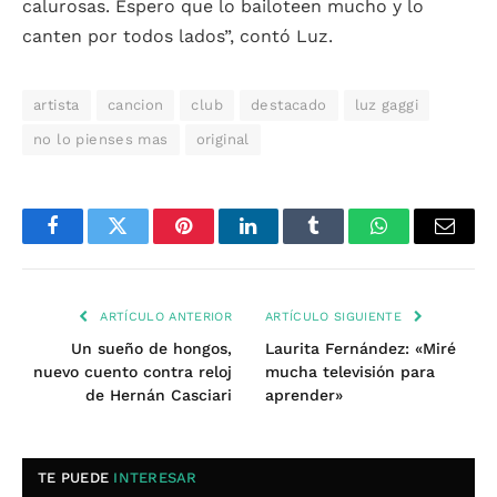
calurosas. Espero que lo bailoteen mucho y lo
canten por todos lados”, contó Luz.
artista
cancion
club
destacado
luz gaggi
no lo pienses mas
original
Facebook
Twitter
Pinterest
LinkedIn
Tumblr
WhatsApp
Email
ARTÍCULO ANTERIOR
ARTÍCULO SIGUIENTE
Un sueño de hongos,
Laurita Fernández: «Miré
nuevo cuento contra reloj
mucha televisión para
de Hernán Casciari
aprender»
TE PUEDE
INTERESAR