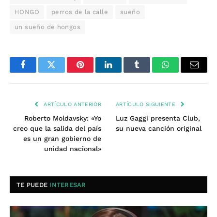
HONGO
perros de la calle
sueño
un sueño de hongos
Facebook
Twitter
Pinterest
LinkedIn
Tumblr
WhatsApp
Email
ARTÍCULO ANTERIOR
ARTÍCULO SIGUIENTE
Roberto Moldavsky: «Yo
Luz Gaggi presenta Club,
creo que la salida del país
su nueva canción original
es un gran gobierno de
unidad nacional»
TE PUEDE
INTERESAR