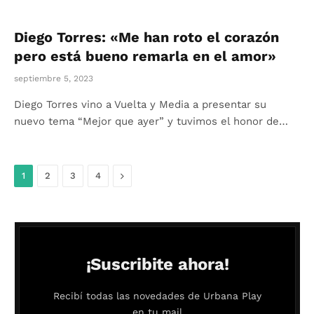
Diego Torres: «Me han roto el corazón
pero está bueno remarla en el amor»
septiembre 5, 2023
Diego Torres vino a Vuelta y Media a presentar su
nuevo tema “Mejor que ayer” y tuvimos el honor de…
Siguiente
1
2
3
4
¡Suscribite ahora!
Recibí todas las novedades de Urbana Play
en tu mail