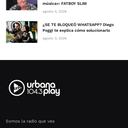
música»: FATBOY SLIM
agosto 4, 2026
¿SE TE BLOQUEÓ WHATSAPP? Diego
Poggi te explica cómo solucionarlo
agosto 3, 2026
Somos la radio que ves
Seo Google Maps
COFIPOT.COM