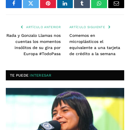
Facebook
Twitter
Pinterest
LinkedIn
Tumblr
WhatsApp
Email
ARTÍCULO ANTERIOR
ARTÍCULO SIGUIENTE
Rada y Gonzalo Llamas nos
Comemos en
cuentas los momentos
microplásticos el
insólitos de su gira por
equivalente a una tarjeta
Europa #TodoPasa
de crédito a la semana
TE PUEDE
INTERESAR