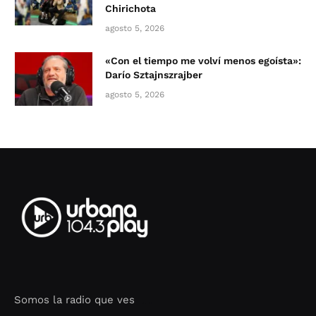
Chirichota
agosto 5, 2026
«Con el tiempo me volví menos egoísta»:
Darío Sztajnszrajber
agosto 5, 2026
Somos la radio que ves
Seo Google Maps
COFIPOT.COM