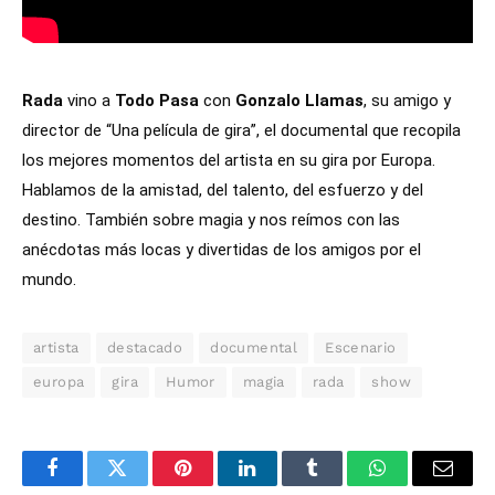
Rada
vino a
Todo Pasa
con
Gonzalo Llamas
, su amigo y
director de “Una película de gira”, el documental que recopila
los mejores momentos del artista en su gira por Europa.
Hablamos de la amistad, del talento, del esfuerzo y del
destino. También sobre magia y nos reímos con las
anécdotas más locas y divertidas de los amigos por el
mundo.
artista
destacado
documental
Escenario
europa
gira
Humor
magia
rada
show
Facebook
Twitter
Pinterest
LinkedIn
Tumblr
WhatsApp
Email