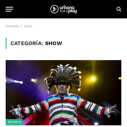
|
Portada
show
CATEGORÍA:
SHOW
MÚSICA