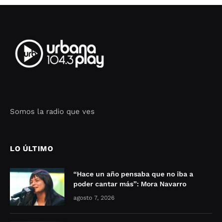
Somos la radio que ves
Seo Google Maps
COFIPOT.COM
LO ÚLTIMO
“Hace un año pensaba que no iba a
poder cantar más”: Mora Navarro
agosto 7, 2026