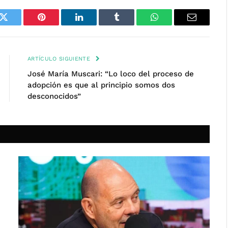
k
Twitter
Pinterest
LinkedIn
Tumblr
WhatsApp
Email
ARTÍCULO SIGUIENTE
José María Muscari: “Lo loco del proceso de
adopción es que al principio somos dos
desconocidos”