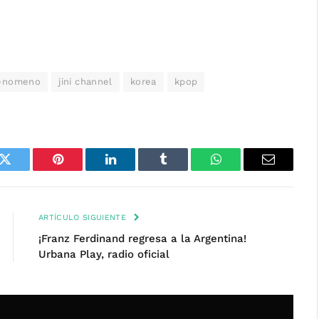
enomeno
jini channel
korea
kpop
k
Twitter
Pinterest
LinkedIn
Tumblr
WhatsApp
Email
ARTÍCULO SIGUIENTE
¡Franz Ferdinand regresa a la Argentina!
Urbana Play, radio oficial