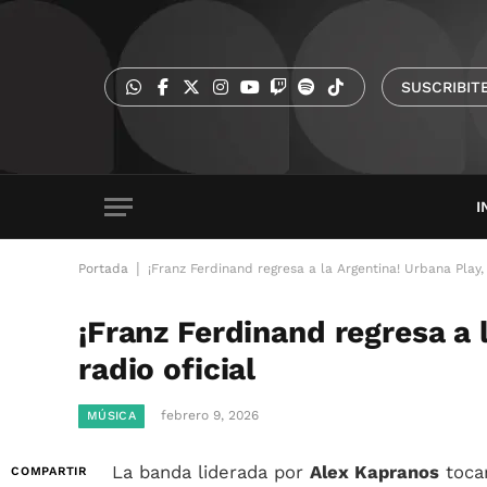
SUSCRIBIT
I
|
Portada
¡Franz Ferdinand regresa a la Argentina! Urbana Play, 
¡Franz Ferdinand regresa a 
radio oficial
febrero 9, 2026
MÚSICA
La banda liderada por
Alex Kapranos
tocar
COMPARTIR