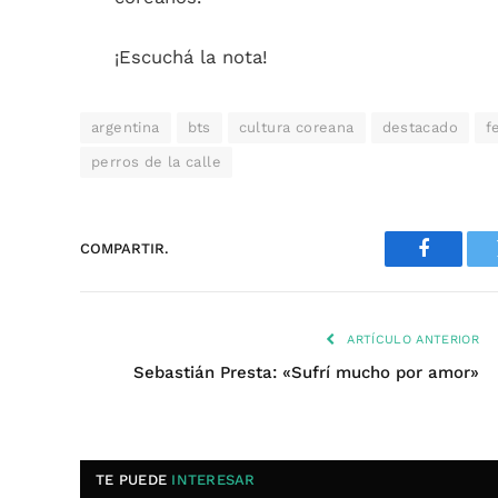
¡Escuchá la nota!
argentina
bts
cultura coreana
destacado
f
perros de la calle
COMPARTIR.
Faceboo
ARTÍCULO ANTERIOR
Sebastián Presta: «Sufrí mucho por amor»
TE PUEDE
INTERESAR