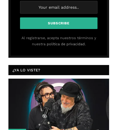
Al registrarse, acepta nuestros términos y
nuestra
política de privacidad.
¿YA LO VISTE?