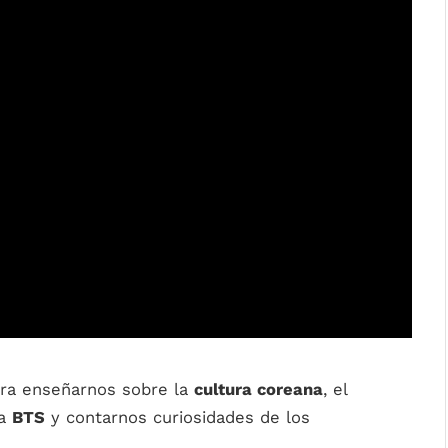
ra enseñarnos sobre la
cultura coreana
, el
da
BTS
y contarnos curiosidades de los