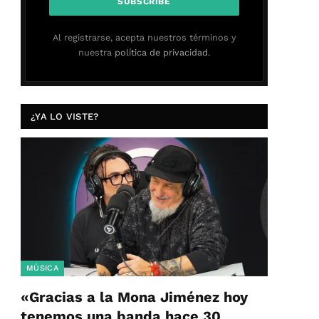
Al registrarse, acepta nuestros términos y
nuestra
política de privacidad.
¿YA LO VISTE?
MÚSICA
«Gracias a la Mona Jiménez hoy
tenemos una banda hace 30