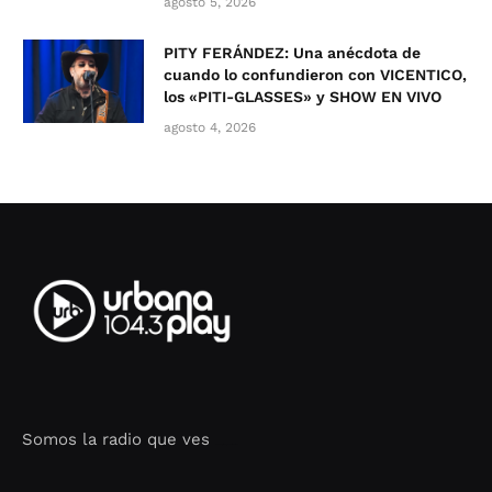
agosto 5, 2026
PITY FERÁNDEZ: Una anécdota de
cuando lo confundieron con VICENTICO,
los «PITI-GLASSES» y SHOW EN VIVO
agosto 4, 2026
Somos la radio que ves
Seo Google Maps
COFIPOT.COM