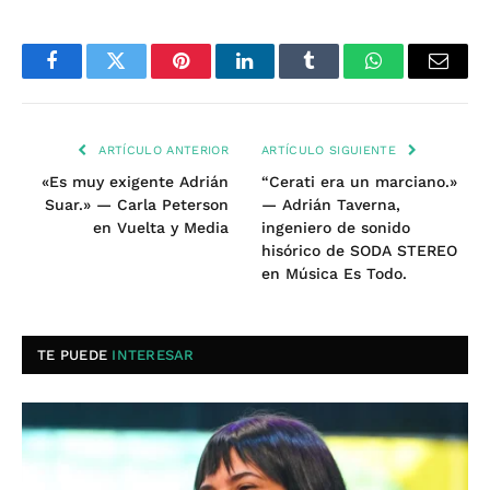
Facebook
Twitter
Pinterest
LinkedIn
Tumblr
WhatsApp
Email
ARTÍCULO ANTERIOR
ARTÍCULO SIGUIENTE
«Es muy exigente Adrián
“Cerati era un marciano.»
Suar.» — Carla Peterson
— Adrián Taverna,
en Vuelta y Media
ingeniero de sonido
hisórico de SODA STEREO
en Música Es Todo.
TE PUEDE
INTERESAR