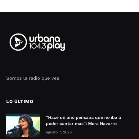
Somos la radio que ves
Seo Google Maps
COFIPOT.COM
LO ÚLTIMO
“Hace un año pensaba que no iba a
poder cantar más”: Mora Navarro
agosto 7, 2026