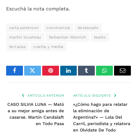
Escuchá la nota completa.
carla peterson
convivencia
destacado
martin lousteau
Sebastian Wanrich
teatro
terrazas
vuelta y media
Facebook
Twitter
Pinterest
LinkedIn
Tumblr
WhatsApp
Email
ARTÍCULO ANTERIOR
ARTÍCULO SIGUIENTE
CASO SILVIA LUNA — Mató
«¿Cómo hago para relatar
a su mejor amiga antes de
la eliminación de
casarse. Martín Candalaft
Argentina?» — Lola Del
en Todo Pasa
Carril, periodista y relatora
en Olvidate De Todo