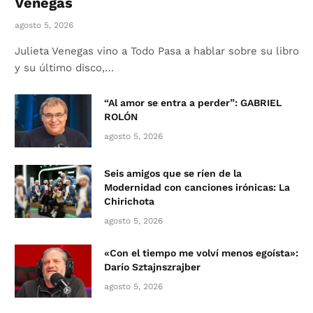
Venegas
agosto 5, 2026
Julieta Venegas vino a Todo Pasa a hablar sobre su libro
y su último disco,…
“Al amor se entra a perder”: GABRIEL
ROLÓN
agosto 5, 2026
Seis amigos que se ríen de la
Modernidad con canciones irónicas: La
Chirichota
agosto 5, 2026
«Con el tiempo me volví menos egoísta»:
Darío Sztajnszrajber
agosto 5, 2026