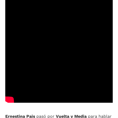
Ernestina Pais
pasó por
Vuelta y Media
para hablar