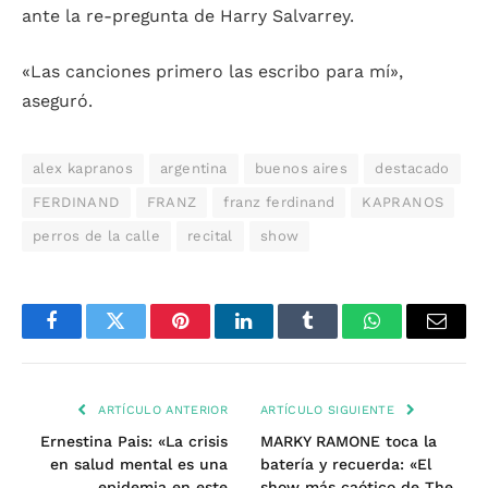
ante la re-pregunta de Harry Salvarrey.
«Las canciones primero las escribo para mí»,
aseguró.
alex kapranos
argentina
buenos aires
destacado
FERDINAND
FRANZ
franz ferdinand
KAPRANOS
perros de la calle
recital
show
Facebook
Twitter
Pinterest
LinkedIn
Tumblr
WhatsApp
Email
ARTÍCULO ANTERIOR
ARTÍCULO SIGUIENTE
Ernestina Pais: «La crisis
MARKY RAMONE toca la
en salud mental es una
batería y recuerda: «El
epidemia en este
show más caótico de The