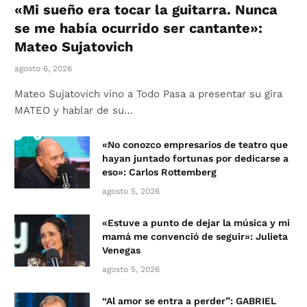
«Mi sueño era tocar la guitarra. Nunca
se me había ocurrido ser cantante»:
Mateo Sujatovich
agosto 6, 2026
Mateo Sujatovich vino a Todo Pasa a presentar su gira
MATEO y hablar de su…
«No conozco empresarios de teatro que
hayan juntado fortunas por dedicarse a
eso»: Carlos Rottemberg
agosto 5, 2026
«Estuve a punto de dejar la música y mi
mamá me convenció de seguir»: Julieta
Venegas
agosto 5, 2026
“Al amor se entra a perder”: GABRIEL