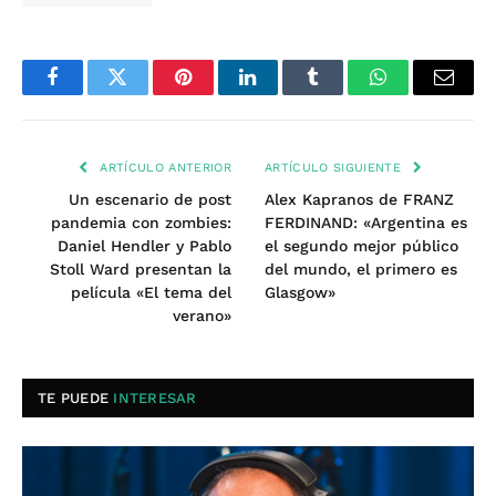
Facebook
Twitter
Pinterest
LinkedIn
Tumblr
WhatsApp
Email
ARTÍCULO ANTERIOR
ARTÍCULO SIGUIENTE
Un escenario de post
Alex Kapranos de FRANZ
pandemia con zombies:
FERDINAND: «Argentina es
Daniel Hendler y Pablo
el segundo mejor público
Stoll Ward presentan la
del mundo, el primero es
película «El tema del
Glasgow»
verano»
TE PUEDE
INTERESAR