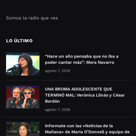
Somos la radio que ves
Seo Google Maps
COFIPOT.COM
LO ÚLTIMO
“Hace un año pensaba que no iba a
poder cantar más”: Mora Navarro
agosto 7, 2026
UNA BROMA ADOLESCENTE QUE
TERMINÓ MAL: Verónica Llinás y César
Bordón
agosto 7, 2026
Informate con las «Noticias de la
Mañana» de María O’Donnell y equipo de