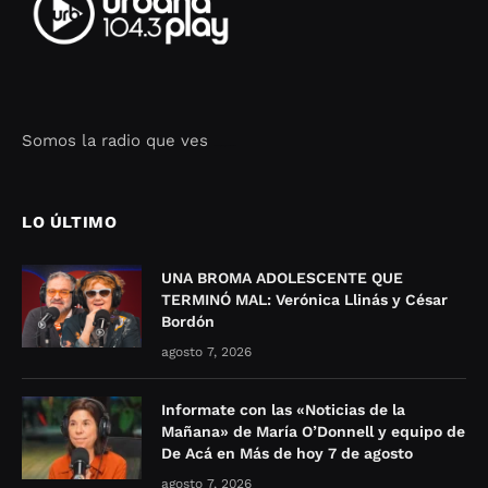
Somos la radio que ves
Seo Google Maps
COFIPOT.COM
LO ÚLTIMO
UNA BROMA ADOLESCENTE QUE
TERMINÓ MAL: Verónica Llinás y César
Bordón
agosto 7, 2026
Informate con las «Noticias de la
Mañana» de María O’Donnell y equipo de
De Acá en Más de hoy 7 de agosto
agosto 7, 2026