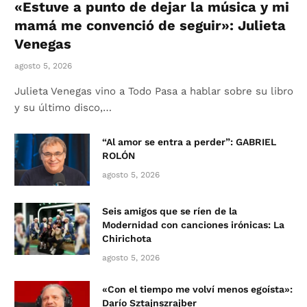
«Estuve a punto de dejar la música y mi
mamá me convenció de seguir»: Julieta
Venegas
agosto 5, 2026
Julieta Venegas vino a Todo Pasa a hablar sobre su libro
y su último disco,…
“Al amor se entra a perder”: GABRIEL
ROLÓN
agosto 5, 2026
Seis amigos que se ríen de la
Modernidad con canciones irónicas: La
Chirichota
agosto 5, 2026
«Con el tiempo me volví menos egoísta»:
Darío Sztajnszrajber