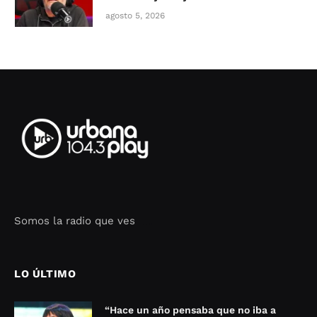
agosto 5, 2026
Somos la radio que ves
Seo Google Maps
COFIPOT.COM
LO ÚLTIMO
“Hace un año pensaba que no iba a