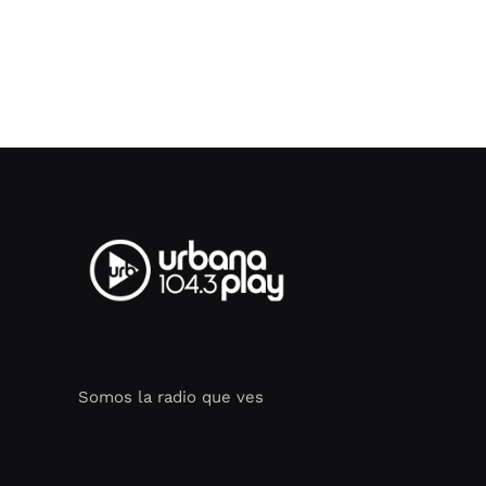
Somos la radio que ves
Seo Google Maps
COFIPOT.COM