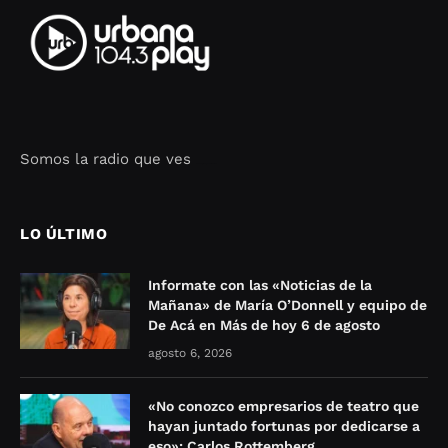
Somos la radio que ves
Seo Google Maps
COFIPOT.COM
LO ÚLTIMO
Informate con las «Noticias de la
Mañana» de María O’Donnell y equipo de
De Acá en Más de hoy 6 de agosto
agosto 6, 2026
«No conozco empresarios de teatro que
hayan juntado fortunas por dedicarse a
eso»: Carlos Rottemberg