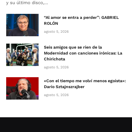
y su último disco,…
“Al amor se entra a perder”: GABRIEL
ROLÓN
agosto 5, 2026
Seis amigos que se ríen de la
Modernidad con canciones irónicas: La
Chirichota
agosto 5, 2026
«Con el tiempo me volví menos egoísta»:
Darío Sztajnszrajber
agosto 5, 2026