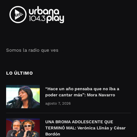
Somos la radio que ves
Seo Google Maps
COFIPOT.COM
LO ÚLTIMO
“Hace un año pensaba que no iba a
poder cantar más”: Mora Navarro
agosto 7, 2026
UNA BROMA ADOLESCENTE QUE
TERMINÓ MAL: Verónica Llinás y César
Bordón