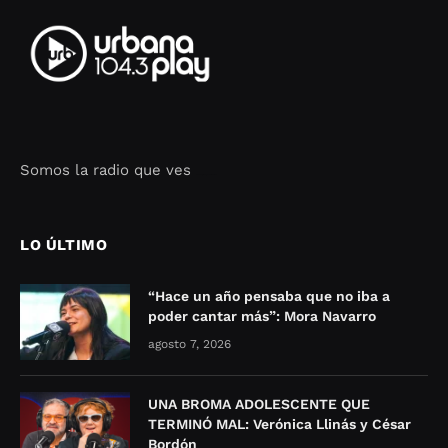
Somos la radio que ves
Seo Google Maps
COFIPOT.COM
LO ÚLTIMO
“Hace un año pensaba que no iba a
poder cantar más”: Mora Navarro
agosto 7, 2026
UNA BROMA ADOLESCENTE QUE
TERMINÓ MAL: Verónica Llinás y César
Bordón