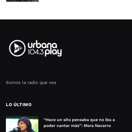
Somos la radio que ves
Seo Google Maps
COFIPOT.COM
LO ÚLTIMO
“Hace un año pensaba que no iba a
poder cantar más”: Mora Navarro