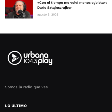
«Con el tiempo me volví menos egoísta»:
Darío Sztajnszrajber
agosto 5, 2026
Somos la radio que ves
Seo Google Maps
COFIPOT.COM
LO ÚLTIMO