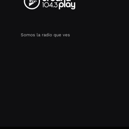
Somos la radio que ves
Seo Google Maps
COFIPOT.COM