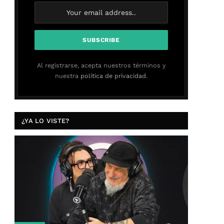
Al registrarse, acepta nuestros términos y
nuestra
política de privacidad.
¿YA LO VISTE?