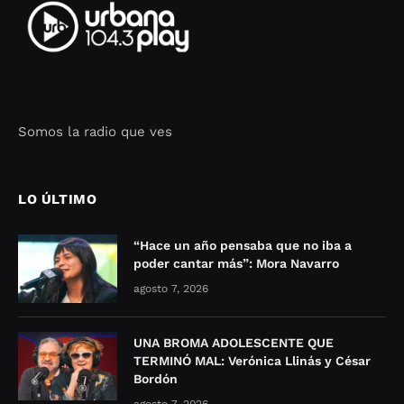
Somos la radio que ves
Seo Google Maps
COFIPOT.COM
LO ÚLTIMO
“Hace un año pensaba que no iba a
poder cantar más”: Mora Navarro
agosto 7, 2026
UNA BROMA ADOLESCENTE QUE
TERMINÓ MAL: Verónica Llinás y César
Bordón