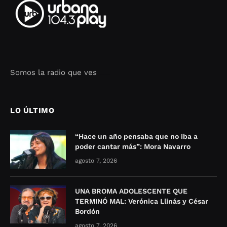
Somos la radio que ves
Seo Google Maps
COFIPOT.COM
LO ÚLTIMO
“Hace un año pensaba que no iba a
poder cantar más”: Mora Navarro
agosto 7, 2026
UNA BROMA ADOLESCENTE QUE
TERMINÓ MAL: Verónica Llinás y César
Bordón
agosto 7, 2026