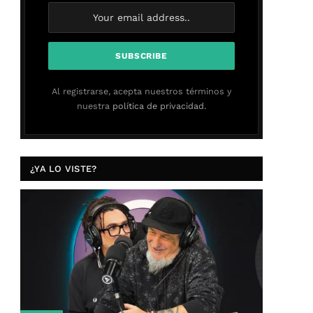
Al registrarse, acepta nuestros términos y
nuestra
política de privacidad.
¿YA LO VISTE?