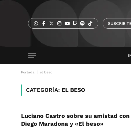
SUSCRIBIT
I
|
Portada
el beso
CATEGORÍA:
EL BESO
Luciano Castro sobre su amistad con
Diego Maradona y «El beso»