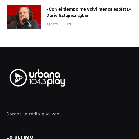
«Con el tiempo me volví menos egoísta»:
Darío Sztajnszrajber
agosto 5, 2026
Somos la radio que ves
Seo Google Maps
COFIPOT.COM
LO ÚLTIMO