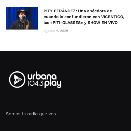
PITY FERÁNDEZ: Una anécdota de
cuando lo confundieron con VICENTICO,
los «PITI-GLASSES» y SHOW EN VIVO
agosto 4, 2026
Somos la radio que ves
Seo Google Maps
COFIPOT.COM