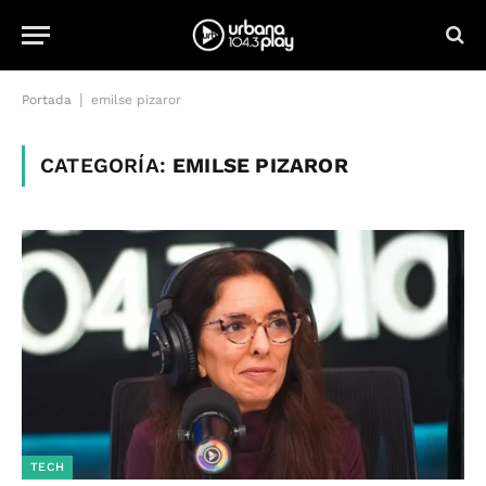
|
Portada
emilse pizaror
CATEGORÍA:
EMILSE PIZAROR
TECH