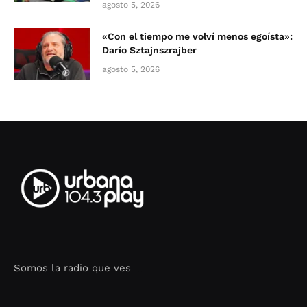
agosto 5, 2026
«Con el tiempo me volví menos egoísta»:
Darío Sztajnszrajber
agosto 5, 2026
Somos la radio que ves
Seo Google Maps
COFIPOT.COM