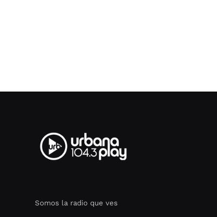
Somos la radio que ves
Seo Google Maps
COFIPOT.COM