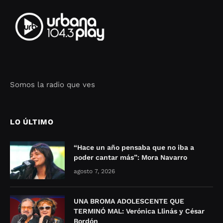
Somos la radio que ves
Seo Google Maps
COFIPOT.COM
LO ÚLTIMO
“Hace un año pensaba que no iba a
poder cantar más”: Mora Navarro
agosto 7, 2026
UNA BROMA ADOLESCENTE QUE
TERMINÓ MAL: Verónica Llinás y César
Bordón