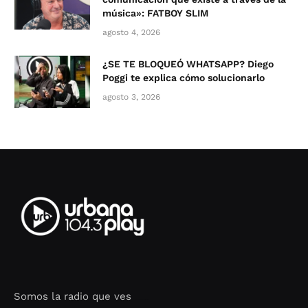
música»: FATBOY SLIM
agosto 4, 2026
¿SE TE BLOQUEÓ WHATSAPP? Diego
Poggi te explica cómo solucionarlo
agosto 3, 2026
Somos la radio que ves
Seo Google Maps
COFIPOT.COM