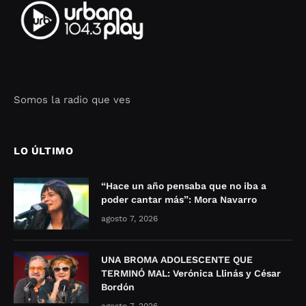
Somos la radio que ves
Seo Google Maps
COFIPOT.COM
LO ÚLTIMO
“Hace un año pensaba que no iba a
poder cantar más”: Mora Navarro
agosto 7, 2026
UNA BROMA ADOLESCENTE QUE
TERMINÓ MAL: Verónica Llinás y César
Bordón