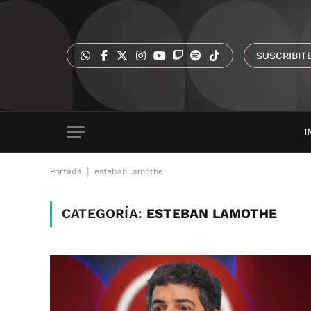
SUSCRIBIT
I
|
Portada
esteban lamothe
CATEGORÍA:
ESTEBAN LAMOTHE