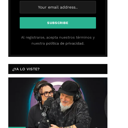
Al registrarse, acepta nuestros términos y
nuestra
política de privacidad.
¿YA LO VISTE?