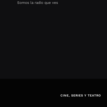
Somos la radio que ves
Seo Google Maps
COFIPOT.COM
CINE, SERIES Y TEATRO