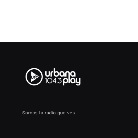
Somos la radio que ves
Seo Google Maps
COFIPOT.COM