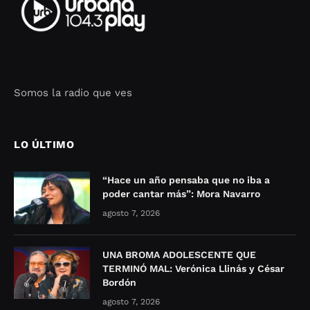
Somos la radio que ves
Seo Google Maps
COFIPOT.COM
LO ÚLTIMO
“Hace un año pensaba que no iba a
poder cantar más”: Mora Navarro
agosto 7, 2026
UNA BROMA ADOLESCENTE QUE
TERMINÓ MAL: Verónica Llinás y César
Bordón
agosto 7, 2026