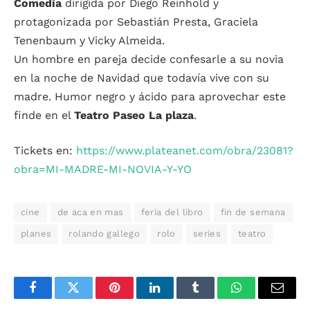
Comedia
dirigida por Diego Reinhold y
protagonizada por Sebastián Presta, Graciela
Tenenbaum y Vicky Almeida.
Un hombre en pareja decide confesarle a su novia
en la noche de Navidad que todavía vive con su
madre. Humor negro y ácido para aprovechar este
finde en el
Teatro Paseo La plaza
.
Tickets en:
https://www.plateanet.com/obra/23081?
obra=MI-MADRE-MI-NOVIA-Y-YO
cine
de aca en mas
feria del libro
fin de semana
planes
rolando gallego
rolo
series
teatro
Facebook
Twitter
Pinterest
LinkedIn
Tumblr
WhatsApp
Email