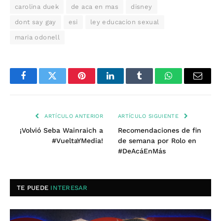
carolina duek
de aca en mas
disney
dont say gay
esi
ley educacion sexual
maria odonell
Facebook
Twitter
Pinterest
LinkedIn
Tumblr
WhatsApp
Email
ARTÍCULO ANTERIOR
ARTÍCULO SIGUIENTE
¡Volvió Seba Wainraich a
Recomendaciones de fin
#VueltaYMedia!
de semana por Rolo en
#DeAcáEnMás
TE PUEDE
INTERESAR