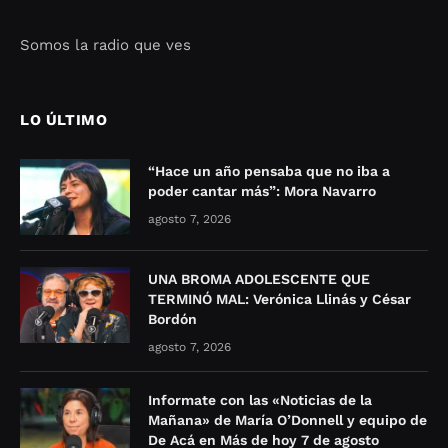
Somos la radio que ves
Seo Google Maps
COFIPOT.COM
LO ÚLTIMO
“Hace un año pensaba que no iba a
poder cantar más”: Mora Navarro
agosto 7, 2026
UNA BROMA ADOLESCENTE QUE
TERMINÓ MAL: Verónica Llinás y César
Bordón
agosto 7, 2026
Informate con las «Noticias de la
Mañana» de María O’Donnell y equipo de
De Acá en Más de hoy 7 de agosto