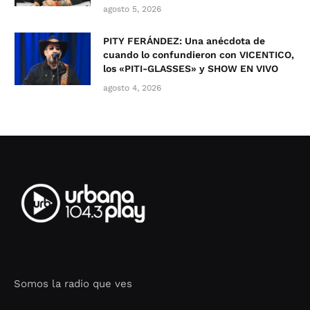
agosto 5, 2026
PITY FERÁNDEZ: Una anécdota de
cuando lo confundieron con VICENTICO,
los «PITI-GLASSES» y SHOW EN VIVO
agosto 4, 2026
Somos la radio que ves
Seo Google Maps
COFIPOT.COM