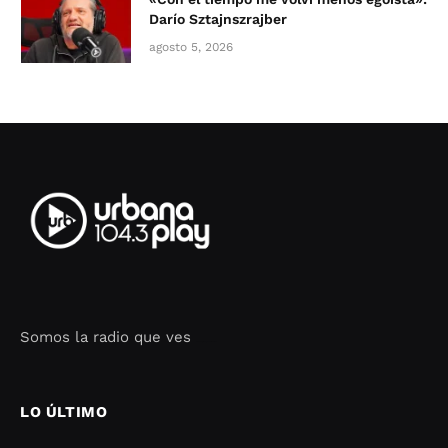
Darío Sztajnszrajber
agosto 5, 2026
Somos la radio que ves
Seo Google Maps
COFIPOT.COM
LO ÚLTIMO