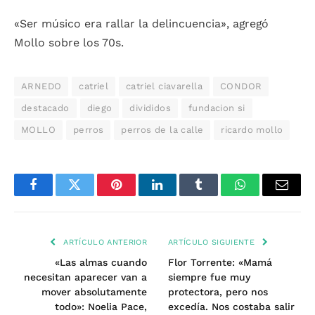
«Ser músico era rallar la delincuencia», agregó
Mollo sobre los 70s.
ARNEDO
catriel
catriel ciavarella
CONDOR
destacado
diego
divididos
fundacion si
MOLLO
perros
perros de la calle
ricardo mollo
Facebook
Twitter
Pinterest
LinkedIn
Tumblr
WhatsApp
Email
ARTÍCULO ANTERIOR
ARTÍCULO SIGUIENTE
«Las almas cuando
Flor Torrente: «Mamá
necesitan aparecer van a
siempre fue muy
mover absolutamente
protectora, pero nos
todo»: Noelia Pace,
excedía. Nos costaba salir