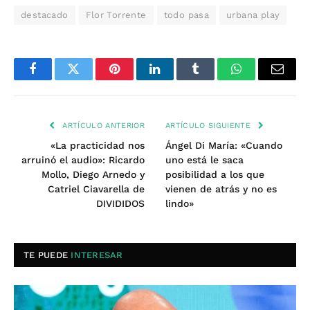
destacado
Flor Torrente
todo pasa
urbana play
Facebook
Twitter
Pinterest
LinkedIn
Tumblr
WhatsApp
Email
ARTÍCULO ANTERIOR
ARTÍCULO SIGUIENTE
«La practicidad nos
Ángel Di María: «Cuando
arruinó el audio»: Ricardo
uno está le saca
Mollo, Diego Arnedo y
posibilidad a los que
Catriel Ciavarella de
vienen de atrás y no es
DIVIDIDOS
lindo»
TE PUEDE
INTERESAR