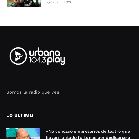
agosto 3, 2026
Somos la radio que ves
Seo Google Maps
COFIPOT.COM
LO ÚLTIMO
«No conozco empresarios de teatro que
hayan juntado fortunas por dedicarse a