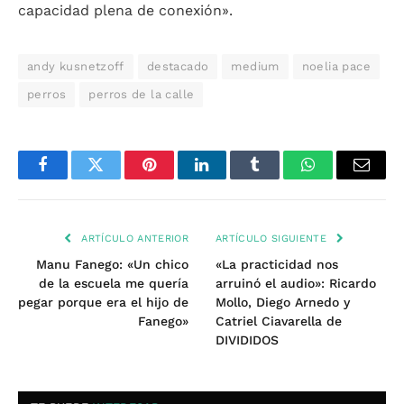
capacidad plena de conexión».
andy kusnetzoff
destacado
medium
noelia pace
perros
perros de la calle
Facebook
Twitter
Pinterest
LinkedIn
Tumblr
WhatsApp
Email
ARTÍCULO ANTERIOR
ARTÍCULO SIGUIENTE
Manu Fanego: «Un chico
«La practicidad nos
de la escuela me quería
arruinó el audio»: Ricardo
pegar porque era el hijo de
Mollo, Diego Arnedo y
Fanego»
Catriel Ciavarella de
DIVIDIDOS