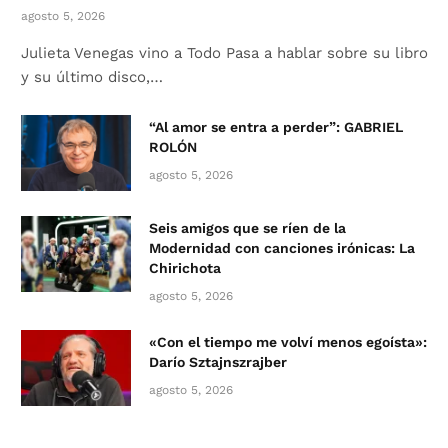
agosto 5, 2026
Julieta Venegas vino a Todo Pasa a hablar sobre su libro
y su último disco,…
“Al amor se entra a perder”: GABRIEL
ROLÓN
agosto 5, 2026
Seis amigos que se ríen de la
Modernidad con canciones irónicas: La
Chirichota
agosto 5, 2026
«Con el tiempo me volví menos egoísta»:
Darío Sztajnszrajber
agosto 5, 2026