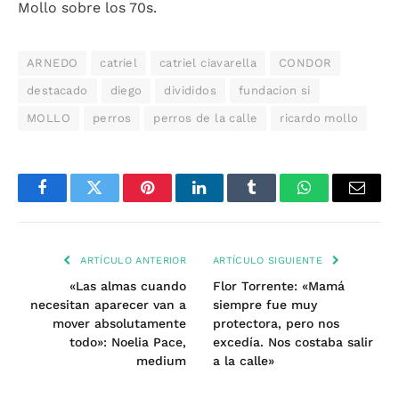
Mollo sobre los 70s.
ARNEDO
catriel
catriel ciavarella
CONDOR
destacado
diego
divididos
fundacion si
MOLLO
perros
perros de la calle
ricardo mollo
Facebook
Twitter
Pinterest
LinkedIn
Tumblr
WhatsApp
Email
ARTÍCULO ANTERIOR
ARTÍCULO SIGUIENTE
«Las almas cuando
Flor Torrente: «Mamá
necesitan aparecer van a
siempre fue muy
mover absolutamente
protectora, pero nos
todo»: Noelia Pace,
excedía. Nos costaba salir
medium
a la calle»