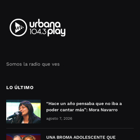
Somos la radio que ves
Seo Google Maps
COFIPOT.COM
LO ÚLTIMO
“Hace un año pensaba que no iba a
poder cantar más”: Mora Navarro
agosto 7, 2026
UNA BROMA ADOLESCENTE QUE