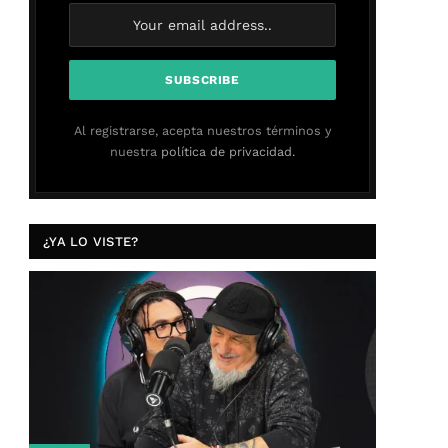
Al registrarse, acepta nuestros términos y
nuestra
política de privacidad.
¿YA LO VISTE?