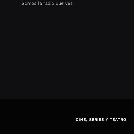
Somos la radio que ves
Seo Google Maps
COFIPOT.COM
CINE, SERIES Y TEATRO