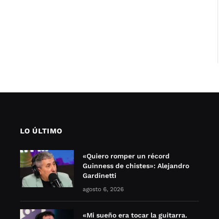
LO ÚLTIMO
«Quiero romper un récord
Guinness de chistes»: Alejandro
Gardinetti
agosto 6, 2026
«Mi sueño era tocar la guitarra.