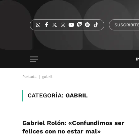
SUSCRIBIT
I
|
Portada
gabril
CATEGORÍA:
GABRIL
Gabriel Rolón: «Confundimos ser
felices con no estar mal»