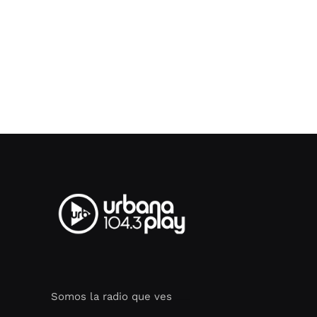
Somos la radio que ves
Seo Google Maps
COFIPOT.COM