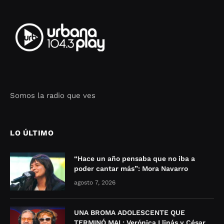
Somos la radio que ves
Seo Google Maps
COFIPOT.COM
LO ÚLTIMO
“Hace un año pensaba que no iba a
poder cantar más”: Mora Navarro
agosto 7, 2026
UNA BROMA ADOLESCENTE QUE
TERMINÓ MAL: Verónica Llinás y César