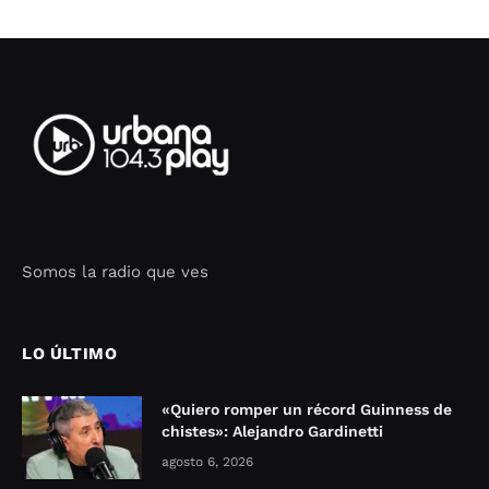
Somos la radio que ves
Seo Google Maps
COFIPOT.COM
LO ÚLTIMO
«Quiero romper un récord Guinness de
chistes»: Alejandro Gardinetti
agosto 6, 2026