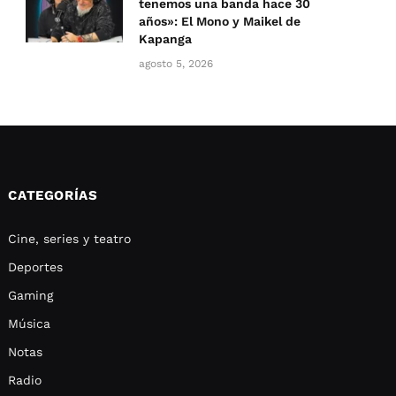
tenemos una banda hace 30
años»: El Mono y Maikel de
Kapanga
agosto 5, 2026
CATEGORÍAS
Cine, series y teatro
Deportes
Gaming
Música
Notas
Radio