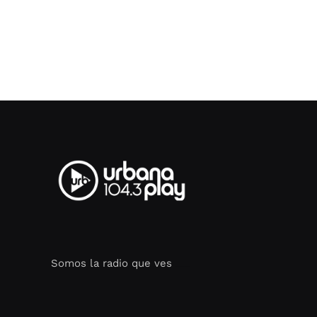
Somos la radio que ves
Seo Google Maps
COFIPOT.COM