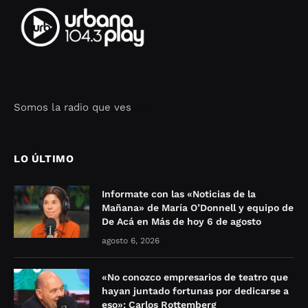
Somos la radio que ves
Seo Google Maps
COFIPOT.COM
LO ÚLTIMO
Informate con las «Noticias de la
Mañana» de María O’Donnell y equipo de
De Acá en Más de hoy 6 de agosto
agosto 6, 2026
«No conozco empresarios de teatro que
hayan juntado fortunas por dedicarse a
eso»: Carlos Rottemberg